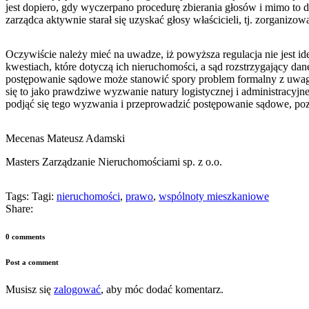
jest dopiero, gdy wyczerpano procedurę zbierania głosów i mimo to
zarządca aktywnie starał się uzyskać głosy właścicieli, tj. zorganiz
Oczywiście należy mieć na uwadze, iż powyższa regulacja nie jest i
kwestiach, które dotyczą ich nieruchomości, a sąd rozstrzygający da
postępowanie sądowe może stanowić spory problem formalny z uwagi na
się to jako prawdziwe wyzwanie natury logistycznej i administracyjn
podjąć się tego wyzwania i przeprowadzić postępowanie sądowe, poz
Mecenas Mateusz Adamski
Masters Zarządzanie Nieruchomościami sp. z o.o.
Tags:
Tagi:
nieruchomości
,
prawo
,
wspólnoty mieszkaniowe
Share:
0 comments
Post a comment
Musisz się
zalogować
, aby móc dodać komentarz.