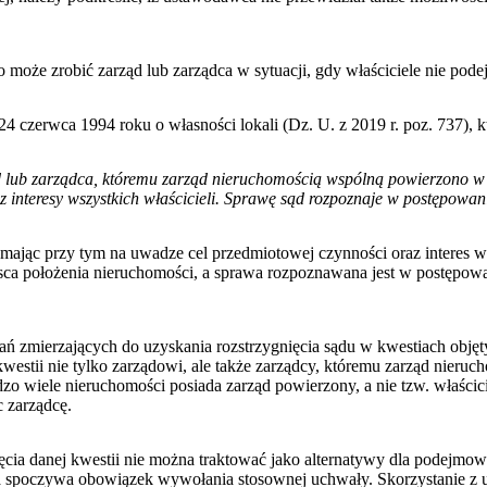
o może zrobić zarząd lub zarządca w sytuacji, gdy właściciele nie po
4 czerwca 1994 roku o własności lokali (Dz. U. z 2019 r. poz. 737), k
d lub zarządca, któremu zarząd nieruchomością wspólną powierzono w sp
az interesy wszystkich właścicieli. Sprawę sąd rozpoznaje w postępow
 mając przy tym na uwadze cel przedmiotowej czynności oraz interes 
jsca położenia nieruchomości, a sprawa rozpoznawana jest w postępo
łań zmierzających do uzyskania rozstrzygnięcia sądu w kwestiach ob
westii nie tylko zarządowi, ale także zarządcy, któremu zarząd nieruc
dzo wiele nieruchomości posiada zarząd powierzony, a nie tzw. właśc
c zarządcę.
ęcia danej kwestii nie można traktować jako alternatywy dla podejmowa
ca spoczywa obowiązek wywołania stosownej uchwały. Skorzystanie z u