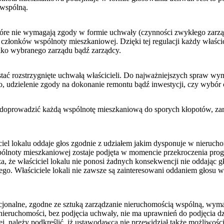
 wspólną.
re nie wymagają zgody w formie uchwały (czynności zwykłego zarządu)
złonków wspólnoty mieszkaniowej. Dzięki tej regulacji każdy właścicie
tylko wybranego zarządu bądź zarządcy.
stać rozstrzygnięte uchwałą właścicieli. Do najważniejszych spraw w
o, udzielenie zgody na dokonanie remontu bądź inwestycji, czy wybó
 doprowadzić każdą wspólnotę mieszkaniową do sporych kłopotów, za
iel lokalu oddaje głos zgodnie z udziałem jakim dysponuje w nierucho
pólnoty mieszkaniowej zostaje podjęta w momencie przekroczenia pro
, że właściciel lokalu nie ponosi żadnych konsekwencji nie oddając g
o. Właściciele lokali nie zawsze są zainteresowani oddaniem głosu w k
ż racjonalne, zgodne ze sztuką zarządzanie nieruchomością wspólną, wy
 nieruchomości, bez podjęcia uchwały, nie ma uprawnień do podjęcia 
, należy podkreślić, iż ustawodawca nie przewidział także możliwości