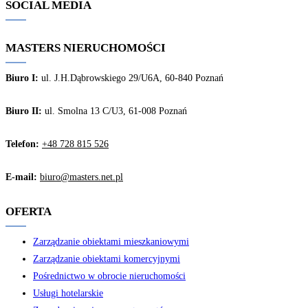
SOCIAL MEDIA
MASTERS NIERUCHOMOŚCI
Biuro I:
ul. J.H.Dąbrowskiego 29/U6A, 60-840 Poznań
Biuro II:
ul. Smolna 13 C/U3, 61-008 Poznań
Telefon:
+48 728 815 526
E-mail:
biuro@masters.net.pl
OFERTA
Zarządzanie obiektami mieszkaniowymi
Zarządzanie obiektami komercyjnymi
Pośrednictwo w obrocie nieruchomości
Usługi hotelarskie