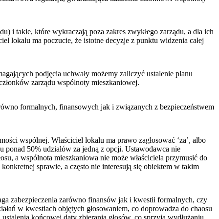
 i takie, które wykraczają poza zakres zwykłego zarządu, a dla ich
l lokalu ma poczucie, że istotne decyzje z punktu widzenia całej
ymagających podjęcia uchwały możemy zaliczyć ustalenie planu
r członków zarządu wspólnoty mieszkaniowej.
równo formalnych, finansowych jak i związanych z bezpieczeństwem
mości wspólnej. Właściciel lokalu ma prawo zagłosować ‘za’, albo
gu ponad 50% udziałów za jedną z opcji. Ustawodawca nie
łosu, a wspólnota mieszkaniowa nie może właściciela przymusić do
onkretnej sprawie, a często nie interesują się obiektem w takim
maga zabezpieczenia zarówno finansów jak i kwestii formalnych, czy
działań w kwestiach objętych głosowaniem, co doprowadza do chaosu
 ustalenia końcowej daty zbierania głosów, co sprzyja wydłużaniu