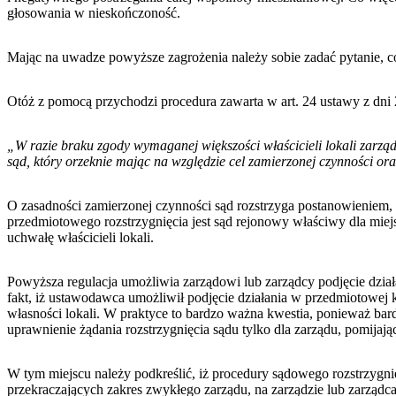
głosowania w nieskończoność.
Mając na uwadze powyższe zagrożenia należy sobie zadać pytanie, c
Otóż z pomocą przychodzi procedura zawarta w art. 24 ustawy z dni 2
„W razie braku zgody wymaganej większości właścicieli lokali zarzą
sąd, który orzeknie mając na względzie cel zamierzonej czynności or
O zasadności zamierzonej czynności sąd rozstrzyga postanowieniem,
przedmiotowego rozstrzygnięcia jest sąd rejonowy właściwy dla mie
uchwałę właścicieli lokali.
Powyższa regulacja umożliwia zarządowi lub zarządcy podjęcie dzia
fakt, iż ustawodawca umożliwił podjęcie działania w przedmiotowej k
własności lokali. W praktyce to bardzo ważna kwestia, ponieważ bar
uprawnienie żądania rozstrzygnięcia sądu tylko dla zarządu, pomijają
W tym miejscu należy podkreślić, iż procedury sądowego rozstrzygni
przekraczających zakres zwykłego zarządu, na zarządzie lub zarząd