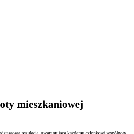
oty mieszkaniowej
podstawowa regulacja, gwarantująca każdemu członkowi wspólnoty