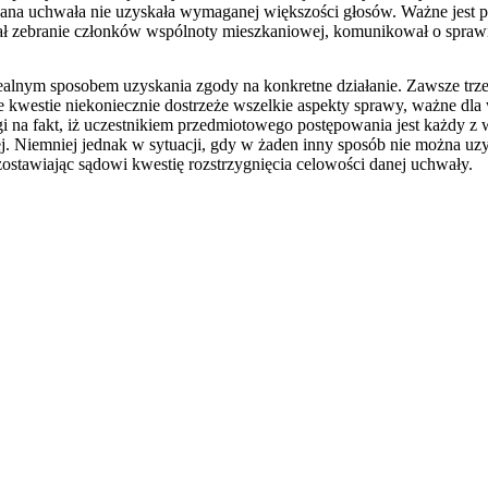
 dana uchwała nie uzyskała wymaganej większości głosów. Ważne jest
ował zebranie członków wspólnoty mieszkaniowej, komunikował o sprawie,
dealnym sposobem uzyskania zgody na konkretne działanie. Zawsze trze
ne kwestie niekoniecznie dostrzeże wszelkie aspekty sprawy, ważne dla
 fakt, iż uczestnikiem przedmiotowego postępowania jest każdy z właśc
ej. Niemniej jednak w sytuacji, gdy w żaden inny sposób nie można uzy
ostawiając sądowi kwestię rozstrzygnięcia celowości danej uchwały.