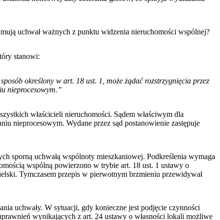
dejmują uchwał ważnych z punktu widzenia nieruchomości wspólnej?
tóry stanowi:
osób określony w art. 18 ust. 1, może żądać rozstrzygnięcia przez
aniu nieprocesowym.”
wszystkich właścicieli nieruchomości. Sądem właściwym dla
waniu nieprocesowym. Wydane przez sąd postanowienie zastępuje
jętych sporną uchwałą wspólnoty mieszkaniowej. Podkreślenia wymaga
homością wspólną powierzono w trybie art. 18 ust. 1 ustawy o
icielski. Tymczasem przepis w pierwotnym brzmieniu przewidywał
nia uchwały. W sytuacji, gdy konieczne jest podjęcie czynności
prawnień wynikających z art. 24 ustawy o własności lokali możliwe