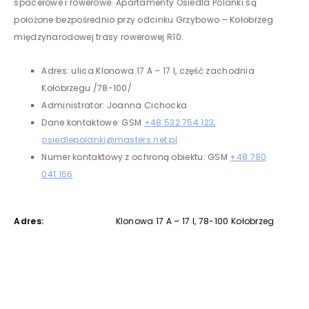
spacerowe i rowerowe. Apartamenty Osiedla Polanki są
położone bezpośrednio przy odcinku Grzybowo – Kołobrzeg
międzynarodowej trasy rowerowej R10.
Adres: ulica Klonowa 17 A – 17 I, część zachodnia
Kołobrzegu /78-100/
Administrator: Joanna Cichocka
Dane kontaktowe: GSM
+48 532 754 123
,
osiedlepolanki@masters.net.pl
Numer kontaktowy z ochroną obiektu: GSM
+48 780
041 156
Adres:
Klonowa 17 A – 17 I, 78-100 Kołobrzeg